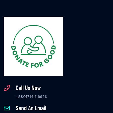
Call Us Now
+8801714-119996
Send An Email