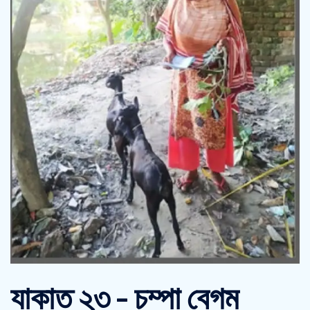
যাকাত ২৩ – চম্পা বেগম