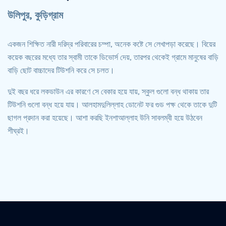
উলিপুর, কুড়িগ্রাম
একজন শিক্ষিত নারী দরিদ্র পরিবারের চম্পা, অনেক কষ্টে সে লেখাপড়া করেছে। বিয়ের
কয়েক বছরের মধ্যে তার স্বামী তাকে ডিভোর্স দেয়, তারপর থেকেই গ্রামে মানুষের বাড়ি
বাড়ি ছোট বাচ্চাদের টিউশনি করে সে চলত।
দুই বছর ধরে লকডাউন এর কারণে সে বেকার হয়ে যায়, স্কুল গুলো বন্ধ থাকায় তার
টিউশনি গুলো বন্ধ হয়ে যায়। আলহামদুলিল্লাহ ডোনেট ফর গুড পক্ষ থেকে তাকে দুটি
ছাগল প্রদান করা হয়েছে। আশা করছি ইনশাআল্লাহ উনি সাবলম্বী হয়ে উঠবেন
শীঘ্রই।